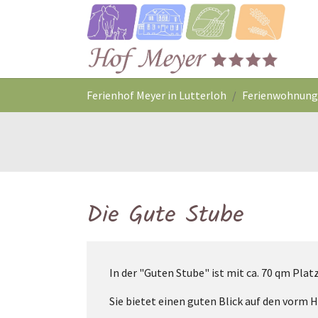
Zum Hauptinhalt springen
Sie sind hier:
Ferienhof Meyer in Lutterloh
Ferienwohnunge
Die Gute Stube
In der "Guten Stube" ist mit ca. 70 qm Plat
Sie bietet einen guten Blick auf den vorm 