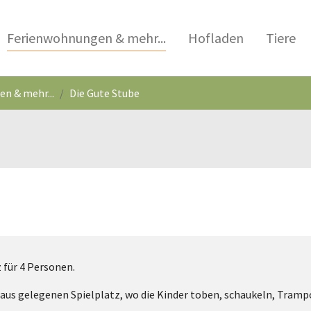
Ferienwohnungen & mehr...
Hofladen
Tiere
n & mehr...
Die Gute Stube
z für 4 Personen.
Haus gelegenen Spielplatz, wo die Kinder toben, schaukeln, Tramp