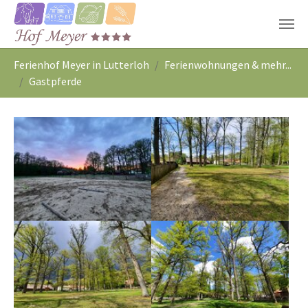
Zum Hauptinhalt springen
Sie sind hier:
Ferienhof Meyer in Lutterloh
Ferienwohnungen & mehr...
Gastpferde