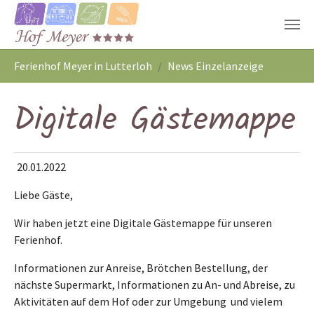
Zum Hauptinhalt springen
Sie sind hier:
Ferienhof Meyer in Lutterloh
News Einzelanzeige
Digitale Gästemappe
20.01.2022
Liebe Gäste,
Wir haben jetzt eine Digitale Gästemappe für unseren
Ferienhof.
Informationen zur Anreise, Brötchen Bestellung, der
nächste Supermarkt, Informationen zu An- und Abreise, zu
Aktivitäten auf dem Hof oder zur Umgebung und vielem